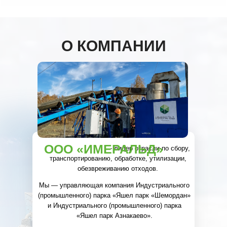
О КОМПАНИИ
ООО «ИМЕРАЛЬД»
ООО «ИМЕРАЛЬД
— лидер отрасли по сбору,
транспортированию, обработке, утилизации,
обезвреживанию отходов.
Мы — управляющая компания Индустриального
ООО «ИМЕРАЛЬД»
(промышленного) парка «Яшел парк «Шемордан»
и Индустриального (промышленного) парка
«Яшел парк Азнакаево».